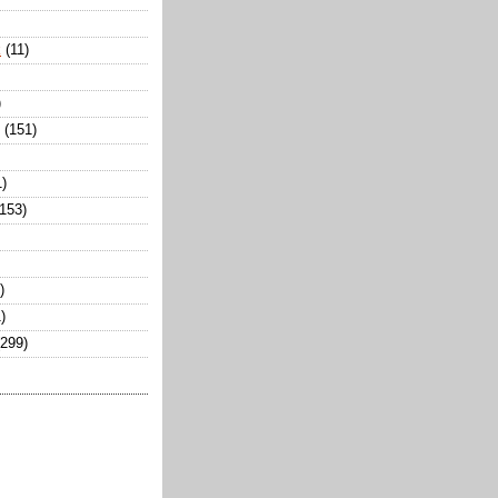
k
(11)
)
(151)
1)
(153)
)
)
(299)