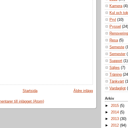
Kamera
(4)
Kul och to
Pryl
(10)
Pyssel
(24
Renovering
Resa
(5)
Semeste
(
Semester
Support
(1)
Säljes
(7)
Träning
(24
Tänkvärt
(1
Vardagligt
Startsida
Äldre inlägg
Arkiv
ntarer till inlägget (Atom)
►
2015
(5)
►
2014
(5)
►
2013
(30)
►
2012
(94)