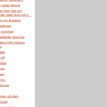
ol sedan dimma
en lugn natt och
ande väder även på m...
et och årsbästa
eglingen
r kommen
ädgården blommar
else inför helgens
ng
ubbe
vift
målad
mpa
gret
smys
på topp
nten på plats
issad