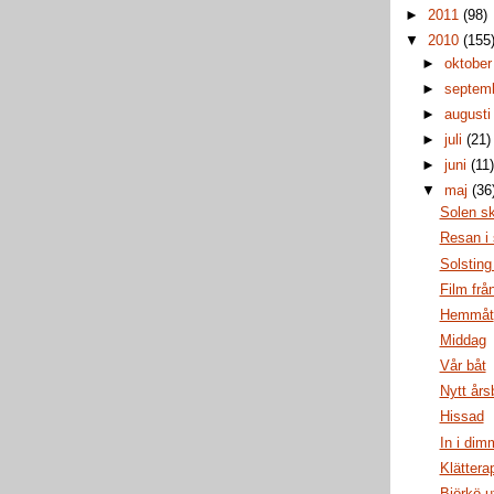
►
2011
(98)
▼
2010
(155
►
oktobe
►
septem
►
august
►
juli
(21)
►
juni
(11
▼
maj
(36
Solen sk
Resan i 
Solsting
Film frå
Hemmåt
Middag
Vår båt
Nytt års
Hissad
In i dim
Klättera
Björkö 