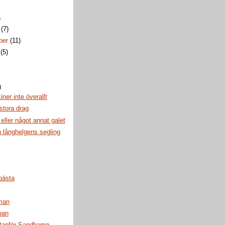
)
r
(7)
ber
(11)
i
(5)
)
)
iner inte överallt
stora drag
 eller något annat galet
n långhelgens segling
bästa
man
pan
utanför Sandhamn