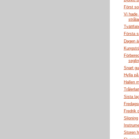
Först s
Vi hade 
strål
Tvättfat
Första s
Dagen ä
Kungstr
Förbered
segli
Snart g
Hylla på 
Hallen 
Trålerla
Sista la
Fredag
Fredrik 
Slipning
Instrume
Storen h