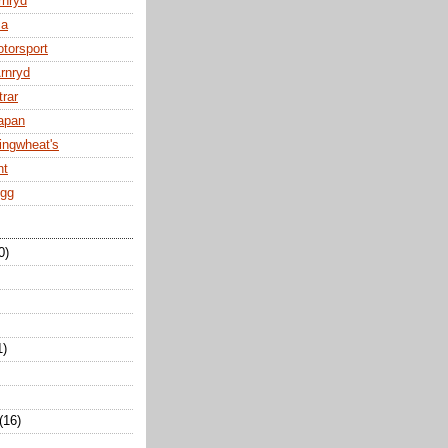
rnryd
za
otorsport
Arnryd
trar
Japan
ingwheat's
nt
ogg
0)
1)
(16)