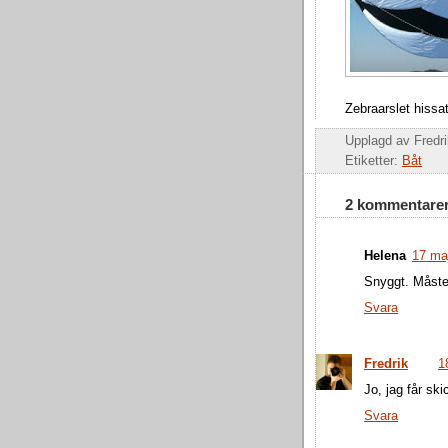
Zebraarslet hissat
Upplagd av
Fredr
Etiketter:
Båt
2 kommentarer
Helena
17 maj
Snyggt. Måste 
Svara
Fredrik
1
Jo, jag får sk
Svara