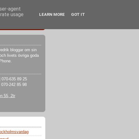
user-agent
erate usage
LEARN MORE
GOT IT
edrik bloggar om sin
och livets övriga goda
iPhone.
d
070-635 89 25
070-242 85 98
 55, 2tr
tockholmsvardag