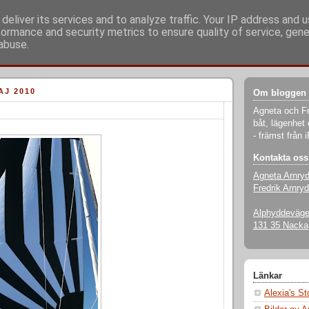
deliver its services and to analyze traffic. Your IP address and 
formance and security metrics to ensure quality of service, gen
abuse.
AJ 2010
Om bloggen
Agneta och Fr
båt, lägenhet 
- främst från 
Kontakta oss
Agneta Arnry
Fredrik Arnryd
Alphyddevägen
131 35 Nacka
Länkar
Alexia's S