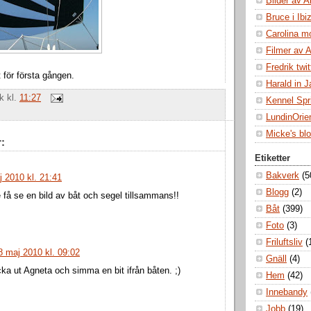
Bilder av A
Bruce i Ibi
Carolina m
Filmer av 
Fredrik twit
 för första gången.
Harald in 
ik
kl.
11:27
Kennel Spr
LundinOrie
Micke's bl
:
Etiketter
Bakverk
(5
 2010 kl. 21:41
Blogg
(2)
få se en bild av båt och segel tillsammans!!
Båt
(399)
Foto
(3)
Friluftsliv
(
8 maj 2010 kl. 09:02
Gnäll
(4)
icka ut Agneta och simma en bit ifrån båten. ;)
Hem
(42)
Innebandy
Jobb
(19)