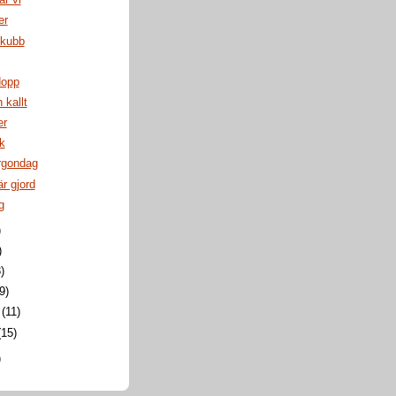
är vi
er
 kubb
dopp
 kallt
er
k
rgondag
r gjord
g
)
)
)
9)
i
(11)
(15)
)