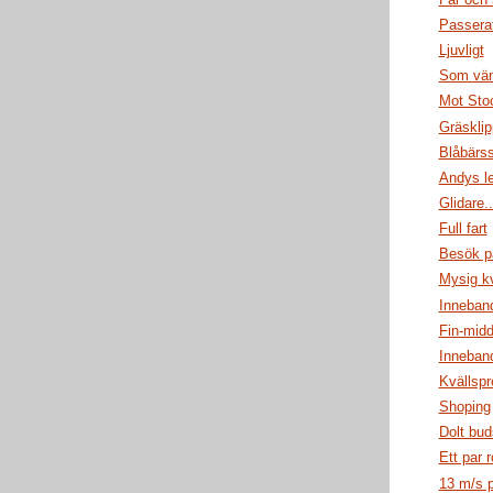
Passera
Ljuvligt
Som vän
Mot Sto
Gräsklip
Blåbärs
Andys l
Glidare..
Full fart
Besök p
Mysig kv
Inneban
Fin-mid
Inneban
Kvällsp
Shoping
Dolt bu
Ett par r
13 m/s 