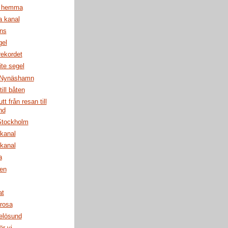
n hemma
 kanal
ans
gel
rekordet
ite segel
 Nynäshamn
till båten
t från resan till
nd
 Stockholm
kanal
kanal
a
en
at
rosa
elösund