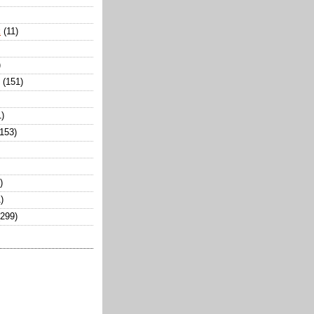
k
(11)
)
(151)
1)
(153)
)
)
(299)