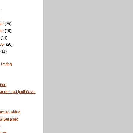
)
)
ber
(29)
ber
(16)
r
(14)
ber
(26)
i
(11)
u fredag
ören
nde med ljudböcker
ent än aldrig
å Bullandö
p
 son