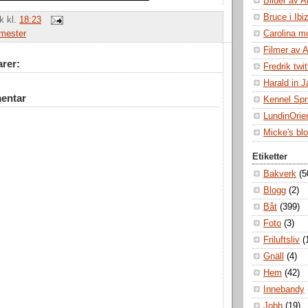
Bilder av A
Bruce i Ibi
ik
kl.
18:23
Carolina m
mester
Filmer av 
rer:
Fredrik twit
Harald in 
entar
Kennel Spr
LundinOrie
Micke's bl
Etiketter
Bakverk
(5
Blogg
(2)
Båt
(399)
Foto
(3)
Friluftsliv
(
Gnäll
(4)
Hem
(42)
Innebandy
Jobb
(19)