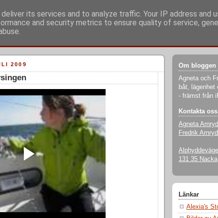
deliver its services and to analyze traffic. Your IP address and 
formance and security metrics to ensure quality of service, gen
abuse.
LI 2009
Om bloggen
ysingen
Agneta och Fr
båt, lägenhet 
- främst från 
Kontakta oss
Agneta Arnry
Fredrik Arnryd
Alphyddevägen
131 35 Nacka
Länkar
Alexia's S