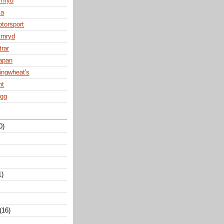
rnryd
za
otorsport
Arnryd
trar
Japan
ingwheat's
nt
ogg
0)
1)
(16)