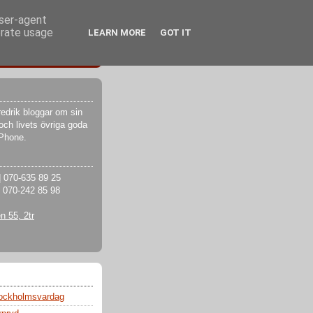
user-agent
erate usage
LEARN MORE
GOT IT
edrik bloggar om sin
och livets övriga goda
iPhone.
d
070-635 89 25
070-242 85 98
 55, 2tr
tockholmsvardag