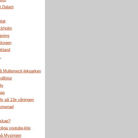
t Dalarö
tat
ckholm
pning
skogen
ekland
.
å Mullemeck-lekparken
ällstur
dy
dag
dy på 13e våningen
romenad
dskap?
oliga youtube-klip
på Mysingen