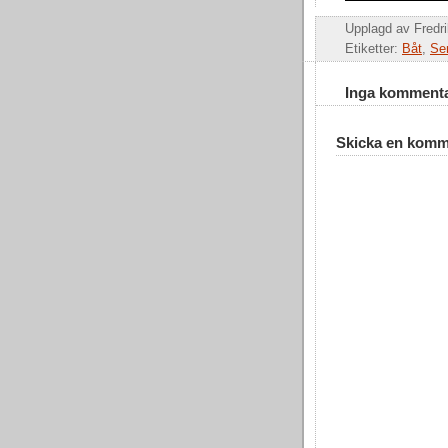
Upplagd av
Fredr
Etiketter:
Båt
,
Se
Inga kommenta
Skicka en komm