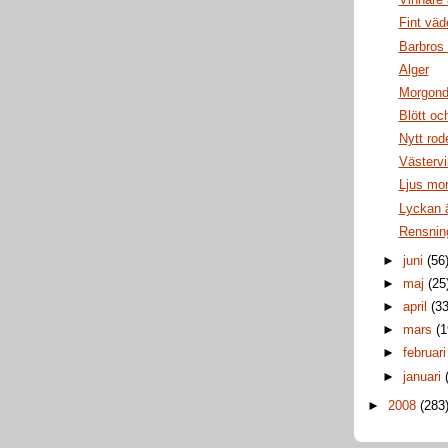
Vinnare 
Fint väd
Barbros
Alger
Morgon
Blött och
Nytt rod
Västervi
Ljus mo
Lyckan ä
Rensnin
►
juni
(56
►
maj
(25
►
april
(33
►
mars
(1
►
februar
►
januari
►
2008
(283