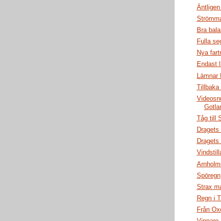
Äntlige
Strömma
Bra bal
Fulla se
Nya fart
Endast l
Lämnar
Tillbaka 
Videosnut
Gotla
Tåg till
Dragets 
Dragets 
Vindstill
Arnholm
Spöregn
Strax m
Regn i T
Från Ox