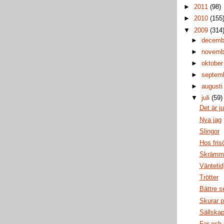
►
2011
(98)
►
2010
(155
▼
2009
(314
►
decem
►
novem
►
oktobe
►
septem
►
august
▼
juli
(59)
Det är j
Nya jag
Slingor
Hos fris
Skrämma
Väntetid
Trötter
Bättre s
Skurar p
Sällska
Far och