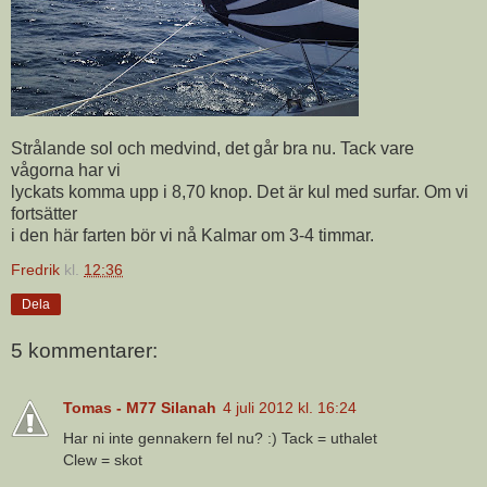
Strålande sol och medvind, det går bra nu. Tack vare
vågorna har vi
lyckats komma upp i 8,70 knop. Det är kul med surfar. Om vi
fortsätter
i den här farten bör vi nå Kalmar om 3-4 timmar.
Fredrik
kl.
12:36
Dela
5 kommentarer:
Tomas - M77 Silanah
4 juli 2012 kl. 16:24
Har ni inte gennakern fel nu? :) Tack = uthalet
Clew = skot