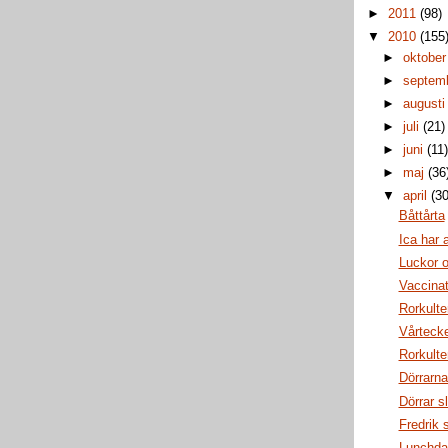
►
2011
(98)
▼
2010
(155
►
oktobe
►
septem
►
august
►
juli
(21)
►
juni
(11
►
maj
(36
▼
april
(30
Båttårta
Ica har a
Luckor o
Vaccinat
Rorkulte
Vårteck
Rorkulte
Dörrarna
Dörrar s
Fredrik 
Lunchda