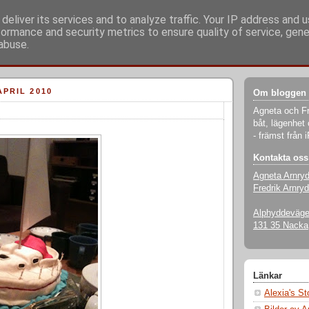
deliver its services and to analyze traffic. Your IP address and 
formance and security metrics to ensure quality of service, gen
abuse.
PRIL 2010
Om bloggen
Agneta och Fr
båt, lägenhet 
- främst från 
Kontakta oss
Agneta Arnry
Fredrik Arnryd
Alphyddevägen
131 35 Nacka
Länkar
Alexia's S