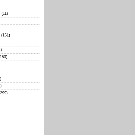
k
(11)
)
(151)
1)
(153)
)
)
(299)