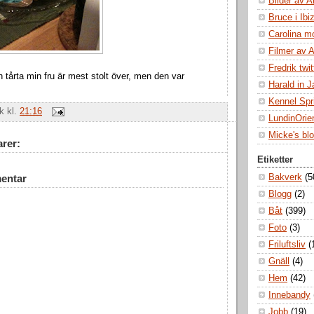
Bilder av A
Bruce i Ibi
Carolina m
Filmer av 
Fredrik twit
n tårta min fru är mest stolt över, men den var
Harald in 
Kennel Spr
ik
kl.
21:16
LundinOrie
Micke's bl
rer:
Etiketter
Bakverk
(5
entar
Blogg
(2)
Båt
(399)
Foto
(3)
Friluftsliv
(
Gnäll
(4)
Hem
(42)
Innebandy
Jobb
(19)