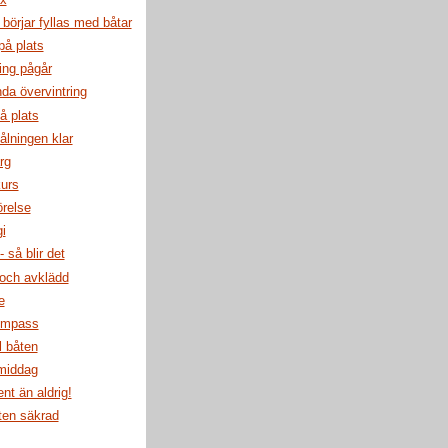
örjar fyllas med båtar
på plats
ing pågår
da övervintring
å plats
lningen klar
rg
kurs
relse
i
 så blir det
 och avklädd
e
ompass
l båten
 middag
ent än aldrig!
ten säkrad