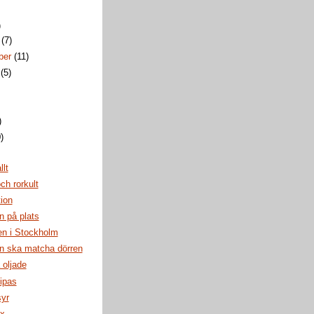
)
r
(7)
ber
(11)
i
(5)
)
)
)
llt
ch rorkult
ion
n på plats
en i Stockholm
n ska matcha dörren
 oljade
lipas
syr
x