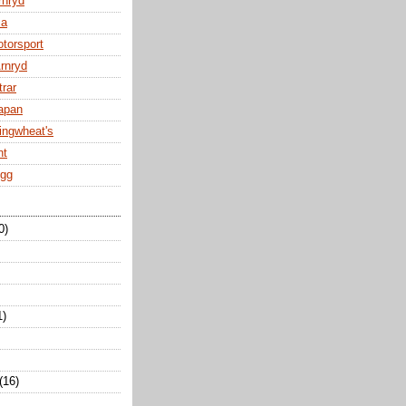
rnryd
za
otorsport
Arnryd
trar
Japan
ingwheat's
nt
ogg
0)
1)
(16)