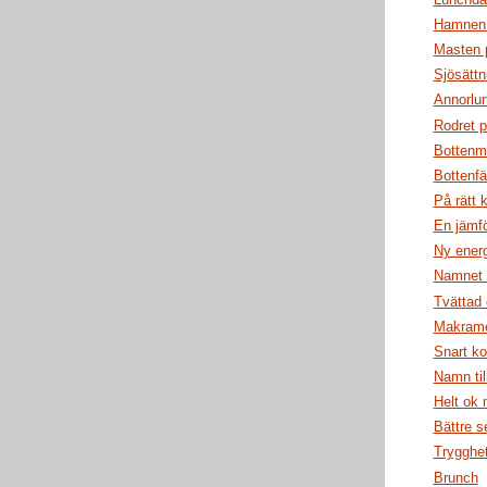
Hamnen b
Masten 
Sjösättn
Annorlun
Rodret p
Bottenmå
Bottenfä
På rätt 
En jämfö
Ny energ
Namnet -
Tvättad
Makram
Snart k
Namn til
Helt ok
Bättre s
Trygghe
Brunch