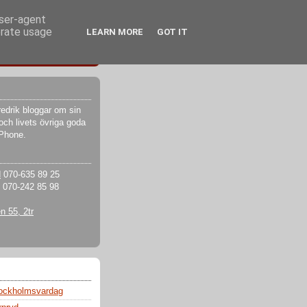
user-agent
erate usage
LEARN MORE
GOT IT
edrik bloggar om sin
och livets övriga goda
iPhone.
d
070-635 89 25
070-242 85 98
 55, 2tr
tockholmsvardag