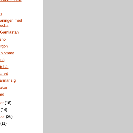
n
räningen med
locka
i Gamlastan
snö
orgon
s blomma
snö
är här
r vit
ärmar sig
akor
md
ber
(16)
r
(14)
ber
(26)
i
(11)