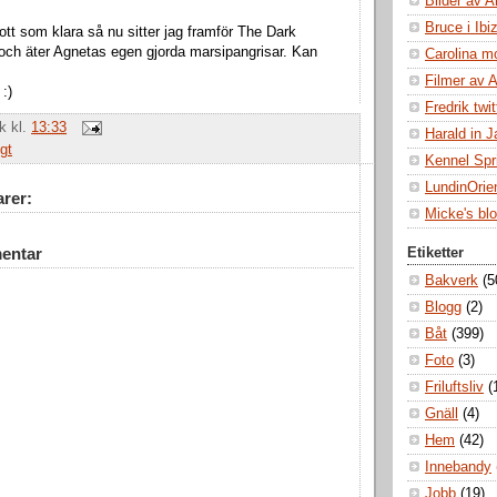
Bilder av A
Bruce i Ibi
ott som klara så nu sitter jag framför The Dark
och äter Agnetas egen gjorda marsipangrisar. Kan
Carolina m
Filmer av 
 :)
Fredrik twit
ik
kl.
13:33
Harald in 
gt
Kennel Spr
LundinOrie
rer:
Micke's bl
entar
Etiketter
Bakverk
(5
Blogg
(2)
Båt
(399)
Foto
(3)
Friluftsliv
(
Gnäll
(4)
Hem
(42)
Innebandy
Jobb
(19)