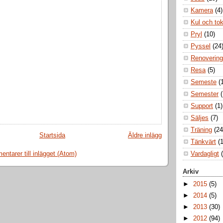
Kamera
(4)
Kul och to
Pryl
(10)
Pyssel
(24
Renovering
Resa
(5)
Semeste
(
Semester
Support
(1)
Säljes
(7)
Träning
(24
Startsida
Äldre inlägg
Tänkvärt
(1
ntarer till inlägget (Atom)
Vardagligt
Arkiv
►
2015
(5)
►
2014
(5)
►
2013
(30)
►
2012
(94)