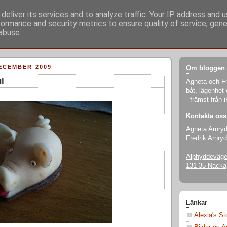
deliver its services and to analyze traffic. Your IP address and 
formance and security metrics to ensure quality of service, gen
abuse.
ECEMBER 2009
Om bloggen
ul
Agneta och Fr
båt, lägenhet 
- främst från 
Kontakta oss
Agneta Arnry
Fredrik Arnryd
Alphyddevägen
131 35 Nacka
Länkar
Alexia's S