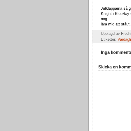
Julklapparna så g
Knight i BlueRay 
nog
lära mig att ståut.
Upplagd av
Fredr
Etiketter:
Vardagli
Inga kommenta
Skicka en komm