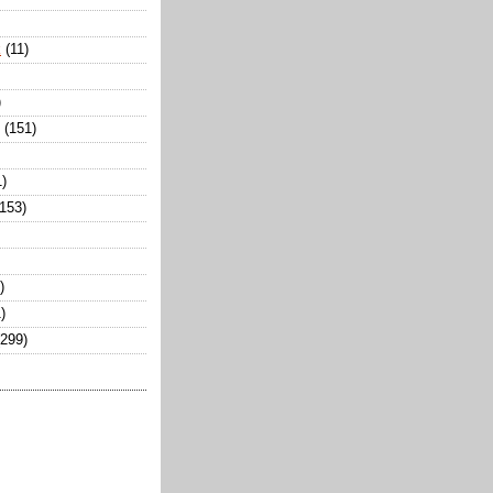
k
(11)
)
(151)
1)
(153)
)
)
(299)