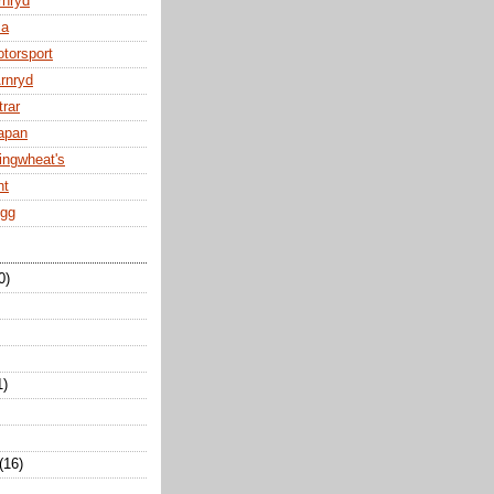
rnryd
za
otorsport
Arnryd
trar
Japan
ingwheat's
nt
ogg
0)
1)
(16)