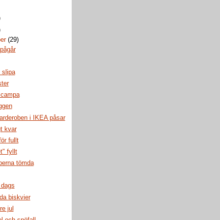
)
)
ber
(29)
 pågår
 slipa
ster
 campa
ggen
arderoben i IKEA påsar
gt kvar
ör fullt
" fyllt
berna tömda
 dags
a biskvier
re jul
l och snöfall