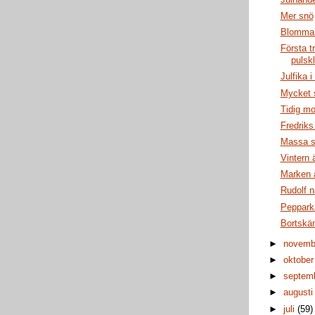
Mer snö
Blomma
Första t
pulsk
Julfika 
Mycket 
Tidig m
Fredrik
Massa 
Vintern 
Marken ä
Rudolf n
Peppark
Bortskä
►
novem
►
oktobe
►
septem
►
august
►
juli
(59)