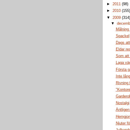
►
2011
(98)
►
2010
(155
▼
2009
(314
▼
decem
Målning
Spackel
Dags att
Eldar re
Som att
Laga vä
Första g
Inte lån
Rivning f
"Kontoret
Gardero
Nostalgi
Äntligen
Hemgjord
Njuter fö
Julhande