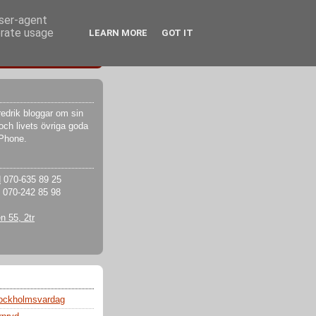
user-agent
erate usage
LEARN MORE
GOT IT
edrik bloggar om sin
och livets övriga goda
iPhone.
d
070-635 89 25
070-242 85 98
 55, 2tr
tockholmsvardag