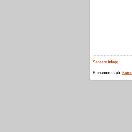
Senaste inlägg
Prenumerera på:
Komme