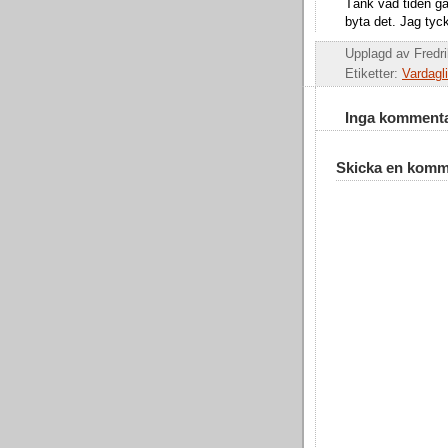
Tänk vad tiden gå
byta det. Jag tyc
Upplagd av
Fredr
Etiketter:
Vardagli
Inga kommenta
Skicka en komm