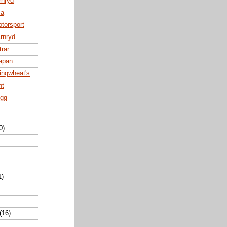
rnryd
za
otorsport
Arnryd
trar
Japan
ingwheat's
nt
ogg
0)
1)
(16)