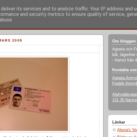
deliver its services and to analyze traffic. Your IP address and 
formance and security metrics to ensure quality of service, gen
abuse.
MARS 2009
Om bloggen
Agneta och Fr
båt, lägenhet 
- främst från 
Kontakta oss
Agneta Arnry
Fredrik Arnryd
Alphyddevägen
131 35 Nacka
Länkar
Alexia's S