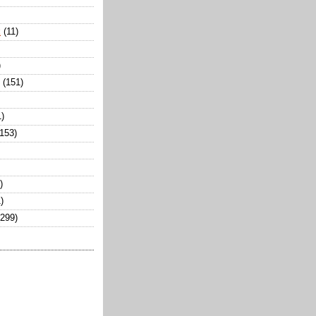
k
(11)
)
(151)
1)
(153)
)
)
(299)