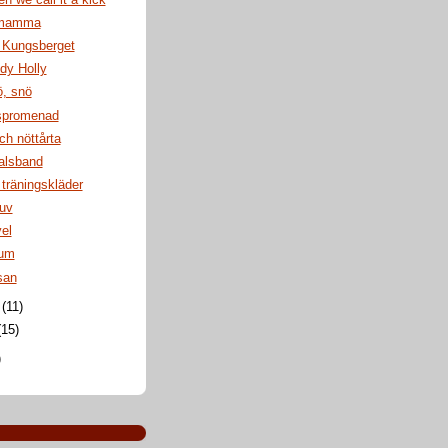
 mamma
i Kungsberget
dy Holly
ö, snö
spromenad
h nöttårta
halsband
träningskläder
juv
el
rum
san
i
(11)
(15)
)