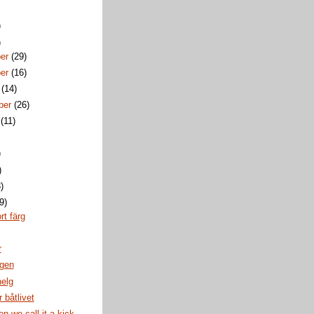
)
)
ber
(29)
ber
(16)
r
(14)
ber
(26)
i
(11)
)
)
)
9)
rt färg
r
agen
elg
 båtlivet
n we call it a kick