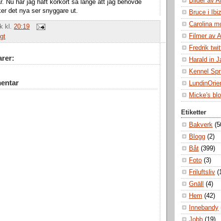
Bilder av A
r. Nu har jag haft körkort så länge att jag behövde
ker det nya ser snyggare ut.
Bruce i Ibi
Carolina m
ik
kl.
20:19
Filmer av 
gt
Fredrik twit
rer:
Harald in 
Kennel Spr
entar
LundinOrie
Micke's bl
Etiketter
Bakverk
(5
Blogg
(2)
Båt
(399)
Foto
(3)
Friluftsliv
(
Gnäll
(4)
Hem
(42)
Innebandy
Jobb
(19)