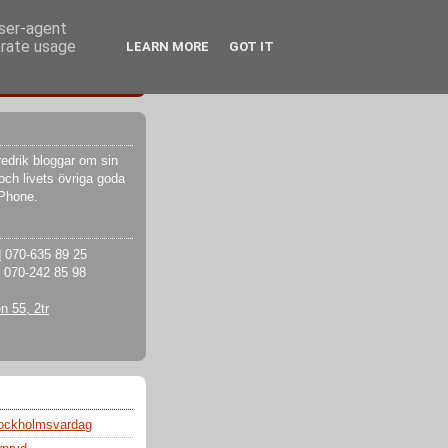
user-agent
erate usage
LEARN MORE
GOT IT
edrik bloggar om sin
och livets övriga goda
iPhone.
d
070-635 89 25
070-242 85 98
 55, 2tr
tockholmsvardag