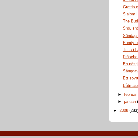
Grattis
Slalom 
The Bud
Snö, sn
Söndag
Bandy oc
Triss i 
Fräscha 
En näst
Sänggav
Ett sov
Båtmäs
►
februar
►
januari
►
2008
(283