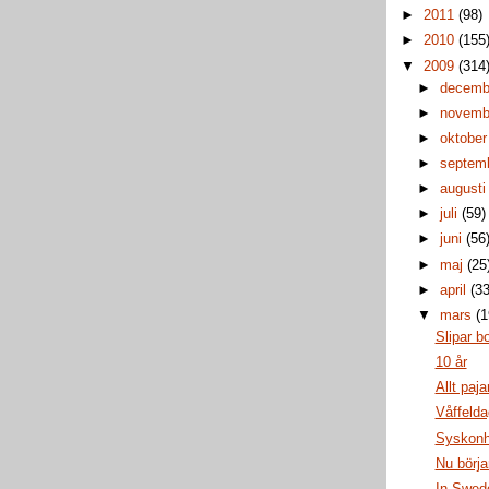
►
2011
(98)
►
2010
(155
▼
2009
(314
►
decem
►
novem
►
oktobe
►
septem
►
august
►
juli
(59)
►
juni
(56
►
maj
(25
►
april
(33
▼
mars
(1
Slipar bo
10 år
Allt paja
Våffeld
Syskonh
Nu börjar
In Swede