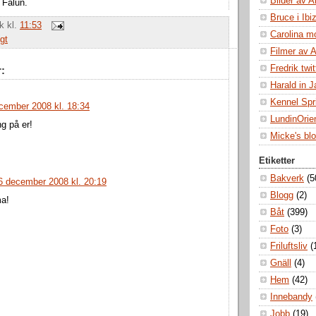
Bilder av A
 Falun.
Bruce i Ibi
ik
kl.
11:53
Carolina m
gt
Filmer av 
Fredrik twit
:
Harald in 
Kennel Spr
cember 2008 kl. 18:34
LundinOrie
ng på er!
Micke's bl
Etiketter
Bakverk
(5
6 december 2008 kl. 20:19
Blogg
(2)
a!
Båt
(399)
Foto
(3)
Friluftsliv
(
Gnäll
(4)
Hem
(42)
Innebandy
Jobb
(19)