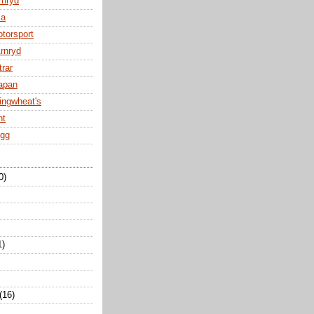
rnryd
za
otorsport
Arnryd
trar
Japan
ingwheat's
nt
ogg
0)
1)
(16)