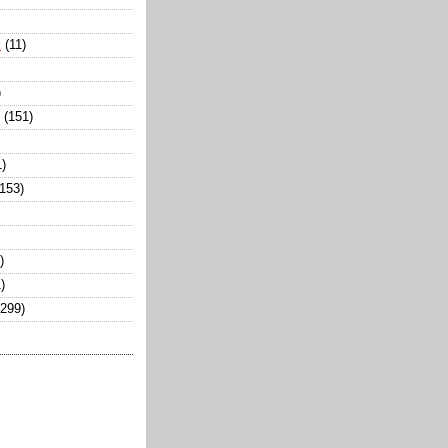
k
(11)
)
(151)
1)
(153)
)
)
(299)