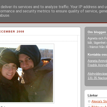
deliver its services and to analyze traffic. Your IP address and 
formance and security metrics to ensure quality of service, gen
abuse.
ECEMBER 2008
Om bloggen
Agneta och Fr
båt, lägenhet 
- främst från 
Kontakta oss
Agneta Arnry
Fredrik Arnryd
Alphyddevägen
131 35 Nacka
Länkar
Alexia's S