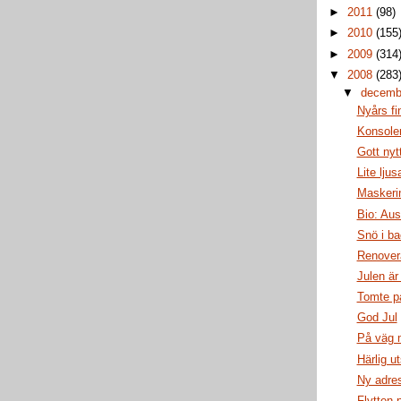
►
2011
(98)
►
2010
(155
►
2009
(314
▼
2008
(283
▼
decem
Nyårs fi
Konsole
Gott nytt
Lite ljus
Maskeri
Bio: Aus
Snö i b
Renover
Julen är 
Tomte p
God Jul
På väg m
Härlig ut
Ny adre
Flytten 