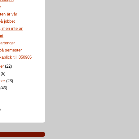
n
en är vår
på jobbet
, men inte än
rt
artonger
 på semester
kablick till 050905
ber
(22)
r
(6)
ber
(23)
i
(46)
)
)