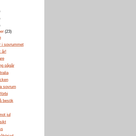
)
)
)
ber
(23)
n
r i sovrummet
 år!
are
ng pågår
tralia
acken
a sovrum
förbi
å besök
ot jul
sikt
ss
påbörjad