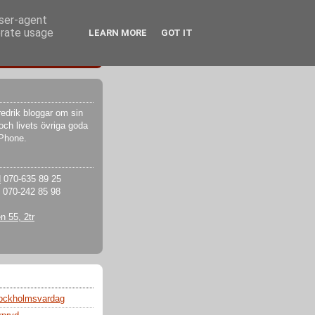
user-agent
erate usage
LEARN MORE
GOT IT
edrik bloggar om sin
och livets övriga goda
iPhone.
d
070-635 89 25
070-242 85 98
 55, 2tr
tockholmsvardag