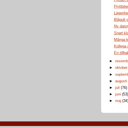
Flyttbile
Lägenhet
Blågult 
Ny dator
Snart kla
Många k
Kollega
En tillba
►
novem
►
oktobe
►
septem
►
august
►
juli
(76)
►
juni
(53
►
maj
(34