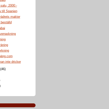
 salu, 2000:-
 till Spanien
vädrets makter
beställd
abai
verraskning
ning
räning
erkning
oäng.com
man inte dricker
i
(46)
)
)