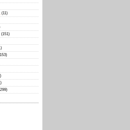
k
(11)
)
(151)
1)
(153)
)
)
(299)