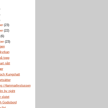
)
)
)
ber
(23)
ber
(22)
r
(6)
ber
(23)
gen
 kyrkan
på topp
art nått
ger
 och Kungshatt
rtsätter
ng i Hammarbyslussen
lm by night
r slutet
ch Godisbord
såld