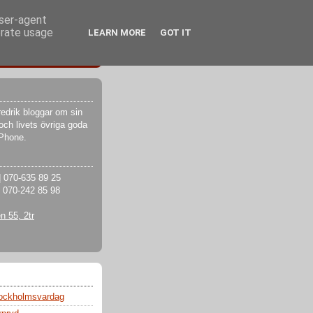
user-agent
erate usage
LEARN MORE
GOT IT
edrik bloggar om sin
och livets övriga goda
iPhone.
d
070-635 89 25
070-242 85 98
 55, 2tr
tockholmsvardag