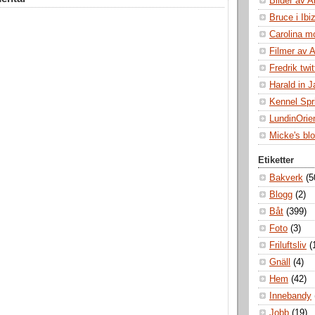
Bilder av A
Bruce i Ibi
Carolina m
Filmer av 
Fredrik twit
Harald in 
Kennel Spr
LundinOrie
Micke's bl
Etiketter
Bakverk
(5
Blogg
(2)
Båt
(399)
Foto
(3)
Friluftsliv
(
Gnäll
(4)
Hem
(42)
Innebandy
Jobb
(19)