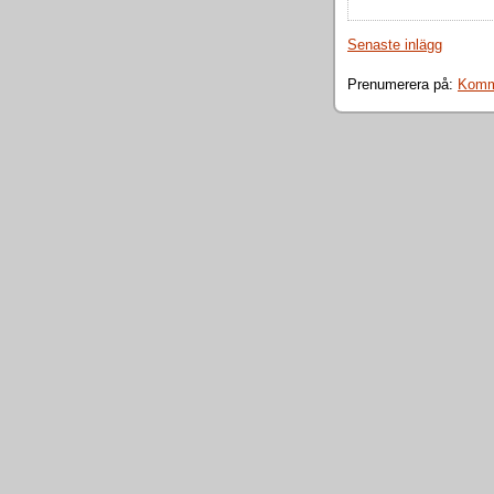
Senaste inlägg
Prenumerera på:
Komme