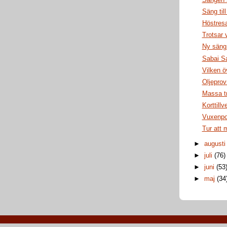
Säng till
Höstresa
Trotsar 
Ny säng 
Sabai S
Vilken ö
Oljeprov
Massa t
Korttillv
Vuxenp
Tur att 
►
august
►
juli
(76)
►
juni
(53
►
maj
(34