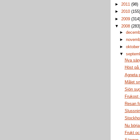
►
2011
(98)
►
2010
(155
►
2009
(314
▼
2008
(283
►
decem
►
novem
►
oktobe
▼
septem
Nya sän
Höst på
Agneta 
Målet sn
Sjön su
Frukost
Resan fo
Slussni
Stockho
Nu börja
Frukt o
Sängen 