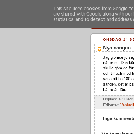
This site uses cookies from Google to 
are shared with Google along with per
statistics, and to detect and address 
ONSDAG 24 S
Nya sängen
Jag glömde ju säg
nätter nu. Den kä
skulle göra de fö
och till och med b
vana att ha 180 o
sängen, det är b
bättre än förut!
Upplagd av
Fredr
Etiketter:
Vardagli
Inga kommenta
Skicka en komm