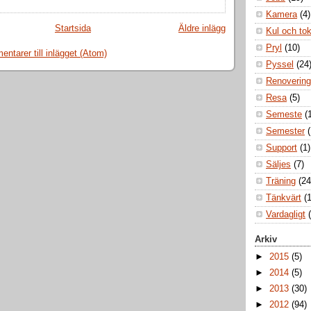
Kamera
(4)
Startsida
Äldre inlägg
Kul och to
Pryl
(10)
ntarer till inlägget (Atom)
Pyssel
(24
Renovering
Resa
(5)
Semeste
(
Semester
Support
(1)
Säljes
(7)
Träning
(24
Tänkvärt
(1
Vardagligt
Arkiv
►
2015
(5)
►
2014
(5)
►
2013
(30)
►
2012
(94)