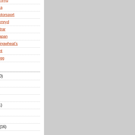
rnryd
za
otorsport
Arnryd
trar
Japan
ingwheat's
nt
ogg
0)
1)
(16)