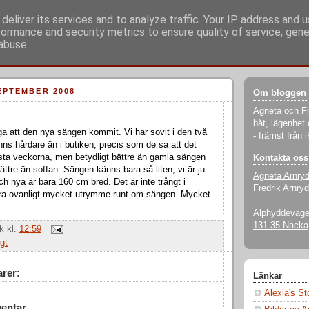
deliver its services and to analyze traffic. Your IP address and 
formance and security metrics to ensure quality of service, gen
abuse.
EPTEMBER 2008
Om bloggen
Agneta och Fr
båt, lägenhet 
a att den nya sängen kommit. Vi har sovit i den två
- främst från 
nns hårdare än i butiken, precis som de sa att det
rsta veckorna, men betydligt bättre än gamla sängen
Kontakta oss
ättre än soffan. Sängen känns bara så liten, vi är ju
Agneta Arnry
ch nya är bara 160 cm bred. Det är inte trångt i
Fredrik Arnryd
ara ovanligt mycket utrymme runt om sängen. Mycket
Alphyddevägen
131 35 Nacka
ik
kl.
12:59
gt
rer:
Länkar
Alexia's S
entar