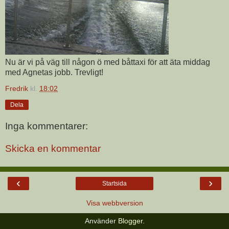
Nu är vi på väg till någon ö med båttaxi för att äta middag
med Agnetas jobb. Trevligt!
Fredrik
kl.
18:02
Dela
Inga kommentarer:
Skicka en kommentar
‹
›
Startsida
Visa webbversion
Använder
Blogger
.