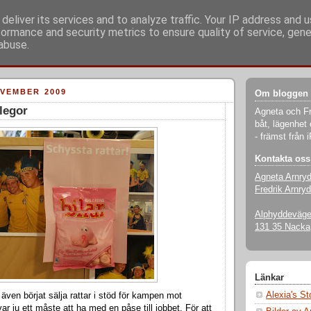
deliver its services and to analyze traffic. Your IP address and 
formance and security metrics to ensure quality of service, gen
abuse.
VEMBER 2009
Om bloggen
llegor
Agneta och Fr
båt, lägenhet 
- främst från 
Kontakta oss
Agneta Arnry
Fredrik Arnryd
Alphyddevägen
131 35 Nacka
Länkar
Alexia's S
 även börjat sälja rattar i stöd för kampen mot
ar ju ett måste att ha med en påse till jobbet. För att