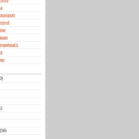
rnryd
za
otorsport
Arnryd
trar
Japan
ingwheat's
nt
ogg
0)
1)
(16)