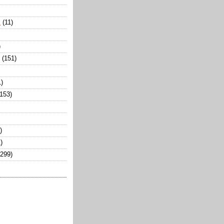
k
(11)
)
(151)
1)
(153)
)
)
(299)