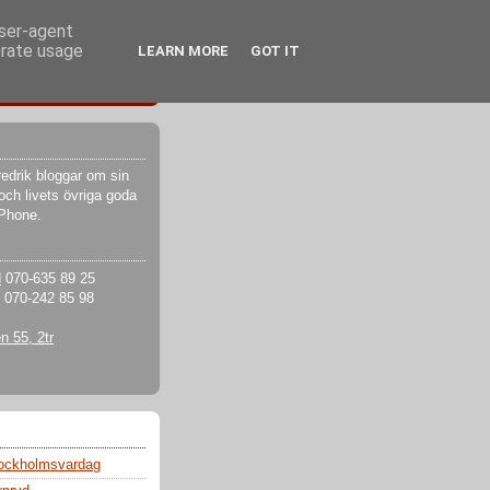
user-agent
erate usage
LEARN MORE
GOT IT
edrik bloggar om sin
och livets övriga goda
iPhone.
d
070-635 89 25
070-242 85 98
 55, 2tr
tockholmsvardag