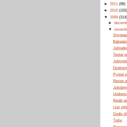
►
2011
(98)
►
2010
(155
▼
2009
(314
►
decem
▼
novem
Snyggas
Bakedag
Julmark
Testar e
Julpynta
Drottnin
Pyntat p
Rester a
Julstäm
Undrens t
Rejält 
Ljus stö
Godis til
Tjoho
Pension