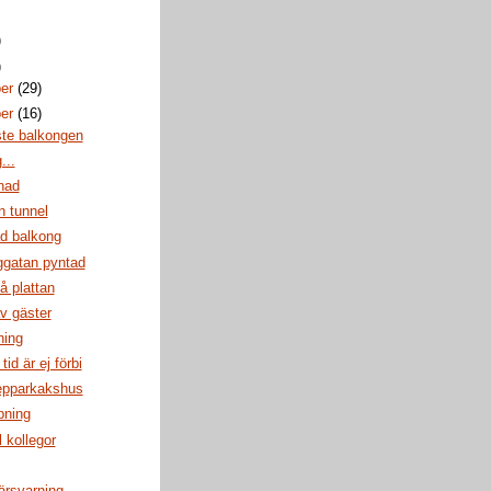
)
)
ber
(29)
ber
(16)
te balkongen
...
nad
n tunnel
d balkong
ggatan pyntad
å plattan
v gäster
ning
id är ej förbi
pepparkakshus
pning
l kollegor
ärsvarning