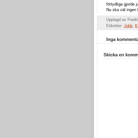
förtydliga gjorde j
Nu ska väl ingen 
Upplagd av
Fredr
Etiketter:
Jobb
,
K
Inga kommenta
Skicka en komm