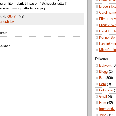
Bilder av A
ag en liten rubrik till påsen: "Schyssta rattar!"
Bruce i Ibi
kunna missuppfatta tycker jag.
Carolina m
ik
kl.
08:47
Filmer av 
ul och tok
Fredrik twit
Harald in 
rer:
Kennel Spr
LundinOrie
entar
Micke's bl
Etiketter
Bakverk
(5
Blogg
(2)
Båt
(399)
Foto
(3)
Friluftsliv
(
Gnäll
(4)
Hem
(42)
Innebandy
Jobb
(19)