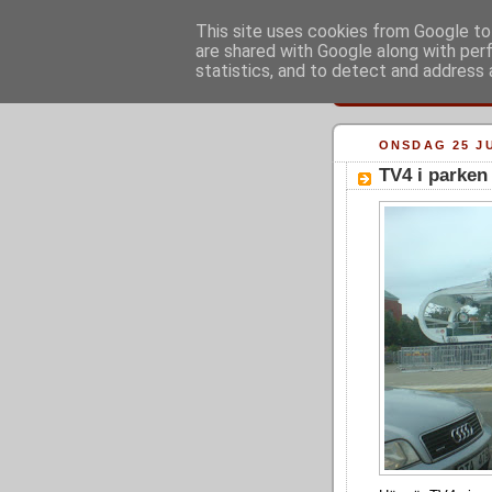
This site uses cookies from Google to 
are shared with Google along with per
statistics, and to detect and address 
ONSDAG 25 JU
TV4 i parken