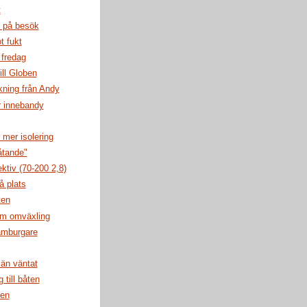
t
 på besök
t fukt
 fredag
ill Globen
ning från Andy
r innebandy
 mer isolering
åtande"
ektiv (70-200 2,8)
å plats
ten
m omväxling
amburgare
 än väntat
 till båten
ten