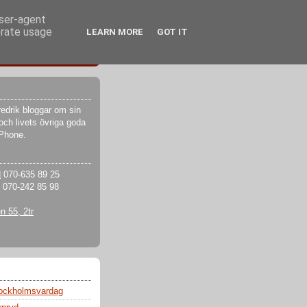
user-agent
erate usage
LEARN MORE
GOT IT
edrik bloggar om sin
och livets övriga goda
iPhone.
d
070-635 89 25
070-242 85 98
 55, 2tr
tockholmsvardag