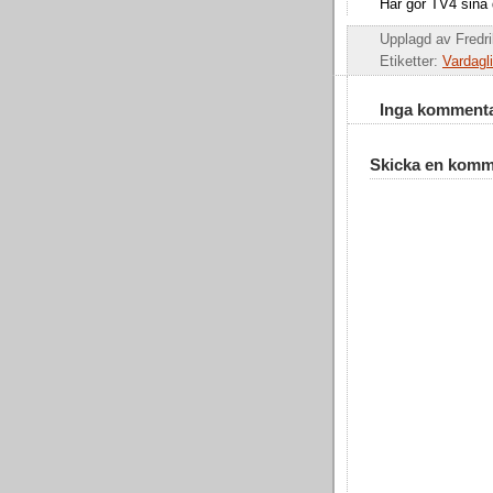
Här gör TV4 sina d
Upplagd av
Fredr
Etiketter:
Vardagli
Inga kommenta
Skicka en komm