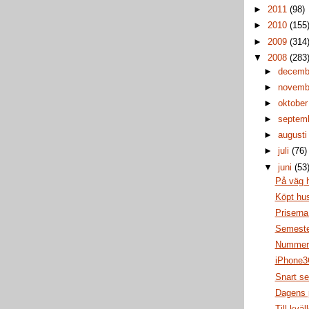
►
2011
(98)
►
2010
(155
►
2009
(314
▼
2008
(283
►
decem
►
novem
►
oktobe
►
septem
►
august
►
juli
(76)
▼
juni
(53
På väg 
Köpt hus
Priserna
Semeste
Nummer
iPhone3
Snart s
Dagens 
Till kväl