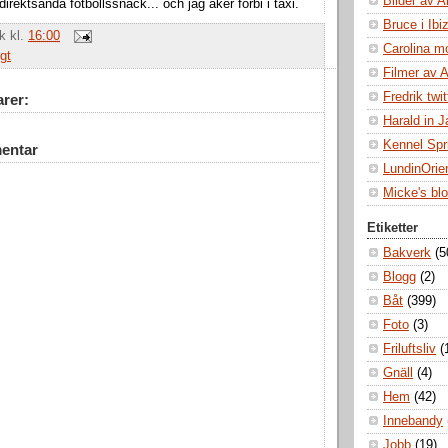
Bilder av A
irektsända fotbollssnack... och jag åker förbi i taxi.
Bruce i Ibi
ik
kl.
16:00
Carolina m
gt
Filmer av 
Fredrik twit
rer:
Harald in 
Kennel Spr
entar
LundinOrie
Micke's bl
Etiketter
Bakverk
(5
Blogg
(2)
Båt
(399)
Foto
(3)
Friluftsliv
(
Gnäll
(4)
Hem
(42)
Innebandy
Jobb
(19)