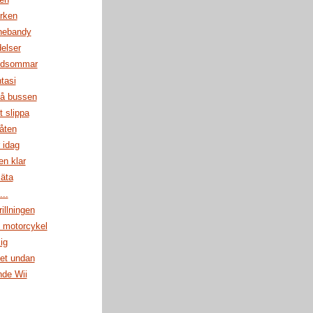
rken
nnebandy
elser
idsommar
ntasi
på bussen
t slippa
åten
r idag
en klar
 äta
..
rillningen
motorcykel
ig
det undan
nde Wii