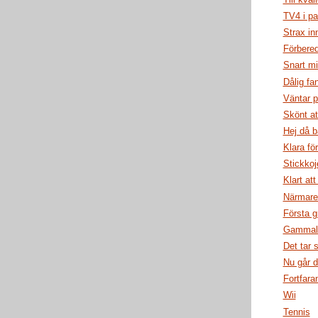
TV4 i pa
Strax i
Förbered
Snart m
Dålig fa
Väntar 
Skönt at
Hej då b
Klara fö
Stickkoj
Klart att
Närmare.
Första g
Gammal 
Det tar s
Nu går 
Fortfara
Wii
Tennis