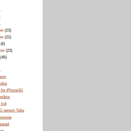
)
)
)
ber
(23)
ber
(22)
r
(6)
ber
(23)
i
(46)
)
hem
djur
 för iPhone3G
rtårta
 två
G genom Telia
emester
parad
len