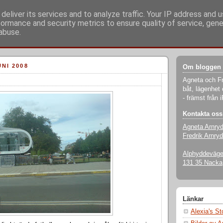
deliver its services and to analyze traffic. Your IP address and 
formance and security metrics to ensure quality of service, gen
abuse.
NI 2008
Om bloggen
Agneta och Fr
båt, lägenhet 
- främst från 
Kontakta oss
Agneta Arnry
Fredrik Arnryd
Alphyddevägen
131 35 Nacka
Länkar
Alexia's S