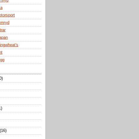
rnryd
za
otorsport
Arnryd
trar
Japan
ingwheat's
nt
ogg
0)
1)
(16)