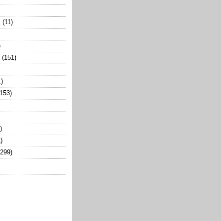
k
(11)
)
(151)
1)
(153)
)
)
(299)