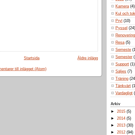
Kamera
(4)
Kul och to
Pryl
(10)
Pyssel
(24
Renovering
Resa
(5)
Semeste
(
Semester
Startsida
Äldre inlägg
Support
(1)
ntarer till inlägget (Atom)
Säljes
(7)
Träning
(24
Tänkvärt
(1
Vardagligt
Arkiv
►
2015
(5)
►
2014
(5)
►
2013
(30)
►
2012
(94)