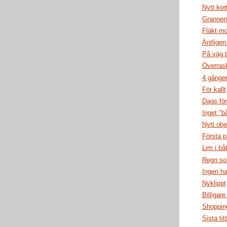
Nytt kor
Grannen
Fläkt mo
Äntligen
På väg t
Överrask
4 gånge
För kallt
Dags för
Inget "b
Nytt obj
Första p
Lim i bå
Regn so
Ingen h
Nyklippt
Billigare
Shopping
Sista tit